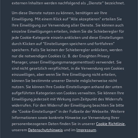
externen Inhalten werden nachfolgend als „Dienste“ bezeichnet.
Um diese Dienste nutzen zu können, benötigen wir Ihre
Zurück nach oben
Einwilligung. Mit einem Klick auf "Alle akzeptieren" erteilen Sie
Ihre Einwilligung zur Verwendung aller Dienste. Sie können auch
einzelne Einwilligungen erteilen, indem Sie die Schieberegler für
Modelle
jede Cookie-Kategorie einzeln anklicken und diese Einstellungen
durch Klicken auf "Einstellungen speichern und fortfahren"
speichern. Falls Sie keinen der Schieberegler anklicken, werden
Kaufen & leasen
Alle Modelle
nur die notwendigen Cookies (z. B. der Ensighten Privacy
Manager, unser Einwilligungsmanagementtool) verwendet. Sie
Modelle vergleichen
sind nicht gesetzlich verpflichtet, in die Verwendung von Cookies
Service & Zubehör
Neuwagensuche
einzuwilligen, aber wenn Sie Ihre Einwilligung nicht erteilen,
Elektromodelle
können Sie bestimmte unserer Dienste möglicherweise nicht
Gebrauchtwagensuche
Support
nutzen. Sie können Ihre Cookie-Einstellungen anhand der unten
Saisonale Angebote
Plug-in-Hybride
aufgeführten Kategorien von Cookies verwalten. Sie können Ihre
Gebrauchtwagen
Einwilligung jederzeit mit Wirkung zum Zeitpunkt des Widerrufs
Audi Services
Über Audi
widerrufen. Für den Widerruf der Einwilligung beachten Sie bitte
Kundenservice
Finanzierung
die "Cookie-Einstellungen" in der Fußzeile der Webseite. Weitere
Garantie
Informationen sowie konkrete Hinweise zur Verwendung Ihrer
Händlersuche
Aktionen & Angebote
personenbezogenen Daten finden Sie in unserer
Cookie Richtlinie
,
Unternehmen
Audi digital services
unserem
Datenschutzhinweis
und im
Impressum
.
Audi Code
Geschäftskunden
Karriere