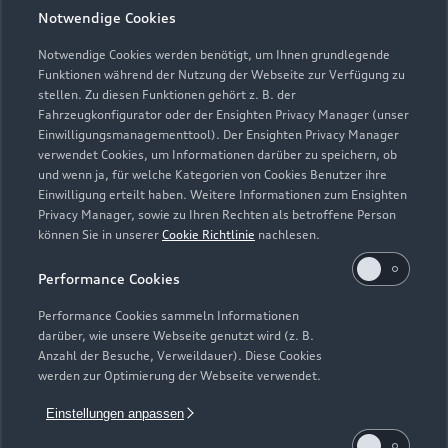
myAudi
Notwendige Cookies
Häufige Fragen (FAQ)
Investor Relations
© 2026 AUDI AG. Alle Rechte vorbehalten
Notwendige Cookies werden benötigt, um Ihnen grundlegende
Audi Online Beratung
Presse & Media Center
Funktionen während der Nutzung der Webseite zur Verfügung zu
Impressum
Rechtliches
Hinweisgebersystem
stellen. Zu diesen Funktionen gehört z. B. der
Online-Terminvereinbarung
Datenschutz
Fahrzeugkonfigurator oder der Ensighten Privacy Manager (unser
Datenschutzinformation
Cookie-Einstellungen
Einwilligungsmanagementtool). Der Ensighten Privacy Manager
Servicekontakt
Cookie-Richtlinie
Barrierefreiheit
Audi erleben
verwendet Cookies, um Informationen darüber zu speichern, ob
Digital Services Act
EU Data Act
und wenn ja, für welche Kategorien von Cookies Benutzer ihre
Bordbuch & Bedienungsanleitungen
Newsletter
Einwilligung erteilt haben. Weitere Informationen zum Ensighten
Privacy Manager, sowie zu Ihren Rechten als betroffene Person
Verträge kündigen
können Sie in unserer
Cookie Richtlinie
nachlesen.
1
Wir geben für jedes Audi Neufahrzeug eine umfangreiche Audi
Performance Cookies
Mobilitätsgarantie, die ab Auslieferung bis zur ersten fälligen
Inspektion oder erstem Ölwechsel-Service gilt. Sofern Sie Ihr
Performance Cookies sammeln Informationen
Neufahrzeug direkt von der AUDI AG erwerben, gibt die AUDI
darüber, wie unsere Webseite genutzt wird (z. B.
AG, Auto-Union-Straße 1, 85057 Ingolstadt, ab Auslieferung
Anzahl der Besuche, Verweildauer). Diese Cookies
werden zur Optimierung der Webseite verwendet.
bis zur ersten fälligen Inspektion oder erstem fälligen
Ölwechsel-Service die Audi Mobilitätsgarantie. Wir erneuern
Einstellungen anpassen
bzw. verlängern die Audi Mobilitätsgarantie jeweils bis zur