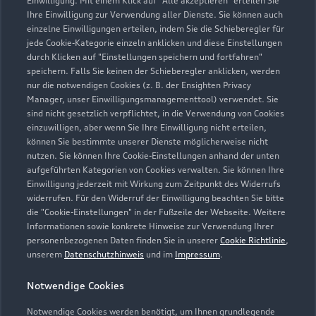
Einwilligung. Mit einem Klick auf "Alle akzeptieren" erteilen Sie
Ihre Einwilligung zur Verwendung aller Dienste. Sie können auch
einzelne Einwilligungen erteilen, indem Sie die Schieberegler für
Hebelstraße 12
jede Cookie-Kategorie einzeln anklicken und diese Einstellungen
durch Klicken auf "Einstellungen speichern und fortfahren"
69115 Heidelberg
speichern. Falls Sie keinen der Schieberegler anklicken, werden
nur die notwendigen Cookies (z. B. der Ensighten Privacy
06221 535200
Manager, unser Einwilligungsmanagementtool) verwendet. Sie
sind nicht gesetzlich verpflichtet, in die Verwendung von Cookies
einzuwilligen, aber wenn Sie Ihre Einwilligung nicht erteilen,
info@audizentrumheidelberg.de
können Sie bestimmte unserer Dienste möglicherweise nicht
nutzen. Sie können Ihre Cookie-Einstellungen anhand der unten
Kontaktdaten herunterladen
aufgeführten Kategorien von Cookies verwalten. Sie können Ihre
Einwilligung jederzeit mit Wirkung zum Zeitpunkt des Widerrufs
widerrufen. Für den Widerruf der Einwilligung beachten Sie bitte
die "Cookie-Einstellungen" in der Fußzeile der Webseite. Weitere
Informationen sowie konkrete Hinweise zur Verwendung Ihrer
Öffnungszeiten
personenbezogenen Daten finden Sie in unserer
Cookie Richtlinie
,
unserem
Datenschutzhinweis
und im
Impressum
.
Verkauf
Notwendige Cookies
Geschlossen
,
öffnet am
Freitag 08:00
Notwendige Cookies werden benötigt, um Ihnen grundlegende